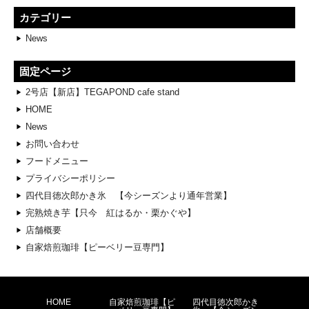
カテゴリー
News
固定ページ
2号店【新店】TEGAPOND cafe stand
HOME
News
お問い合わせ
フードメニュー
プライバシーポリシー
四代目徳次郎かき氷 【今シーズンより通年営業】
完熟焼き芋【只今 紅はるか・栗かぐや】
店舗概要
自家焙煎珈琲【ピーベリー豆専門】
HOME
自家焙煎珈琲【ピ
四代目徳次郎かき