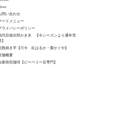
News
お問い合わせ
フードメニュー
プライバシーポリシー
四代目徳次郎かき氷 【今シーズンより通年営
業】
完熟焼き芋【只今 紅はるか・栗かぐや】
店舗概要
自家焙煎珈琲【ピーベリー豆専門】