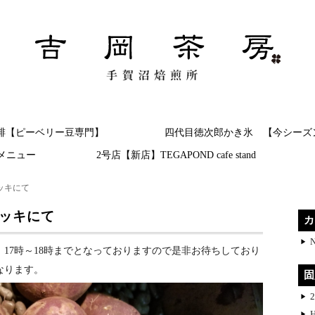
氷のかき氷（蔵元 四代目徳次郎） 自家焙煎珈琲（ピーベリー豆
所
琲【ピーベリー豆専門】
四代目徳次郎かき氷 【今シーズ
メニュー
2号店【新店】TEGAPOND cafe stand
ッキにて
デッキにて
カ
17時～18時までとなっておりますので是非お待ちしており
なります。
固