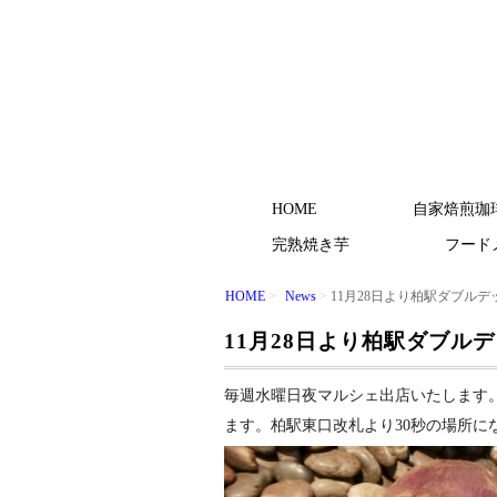
吉岡茶房は、我孫子市の天然
吉岡茶房｜手賀沼焙煎
HOME
自家焙煎珈
完熟焼き芋
フード
HOME
News
11月28日より柏駅ダブルデ
11月28日より柏駅ダブル
毎週水曜日夜マルシェ出店いたします。
ます。柏駅東口改札より30秒の場所に