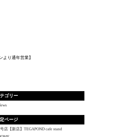
）専門店です。
ンより通年営業】
テゴリー
News
定ページ
2号店【新店】TEGAPOND cafe stand
HOME